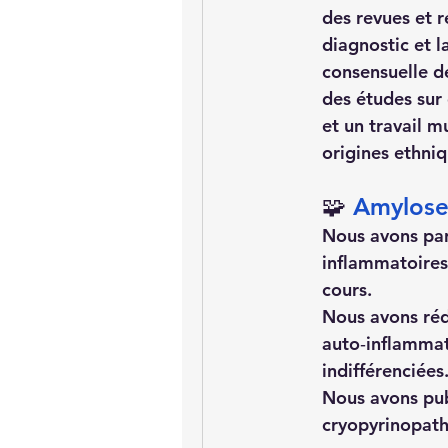
des revues et r
diagnostic et 
consensuelle de
des études sur 
et un travail m
origines ethniq
🧩 
Amylose 
Nous avons par
inflammatoires,
cours.
Nous avons rédi
auto‑inflammat
indifférenciées
Nous avons publ
cryopyrinopathi