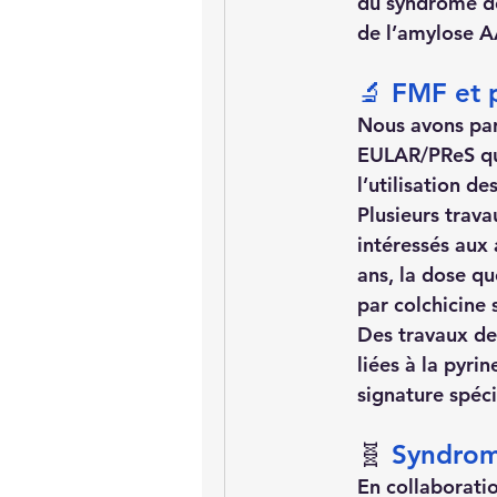
du syndrome d
de l’amylose A
🔬 FMF et 
Nous avons par
EULAR/PReS qui 
l’utilisation d
Plusieurs trava
intéressés aux 
ans, la dose qu
par colchicine 
Des travaux de
liées à la pyri
signature spéc
🧬 
Syndro
En collaborati