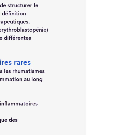
e structurer le 
définition 
érapeutiques.
erythroblastopénie) 
 différentes 
res rares
s les rhumatismes 
lammation au long 
oinflammatoires 
que des 