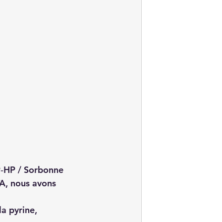
P‑HP / Sorbonne 
TA, nous avons 
la pyrine,