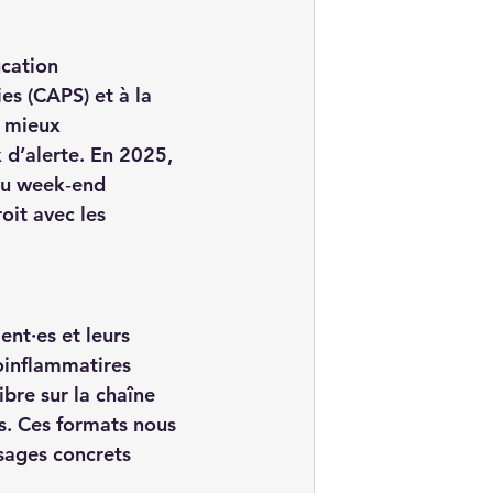
cation 
s (CAPS) et à la 
à mieux 
 d’alerte. En 2025, 
du week‑end 
oit avec les 
nt·es et leurs 
oinflammatires 
bre sur la chaîne 
. Ces formats nous 
sages concrets 