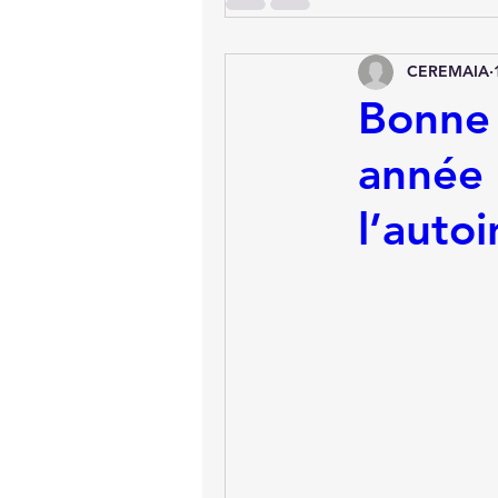
CEREMAIA
Bonne 
année 
l’auto