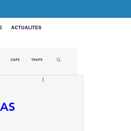
E
ACTUALITES
CAPS
TRAPS
r la FMF
XAS
ricardite récidivante