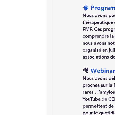
🧠 Program
Nous avons pou
thérapeutique 
FMF. Ces progr
comprendre la m
nous avons no
organisé en jui
associations de
🎥 
Webinars
Nous avons débu
proches sur la
rares , l’amylo
YouTube de CE
permettent de 
pour le quotidi