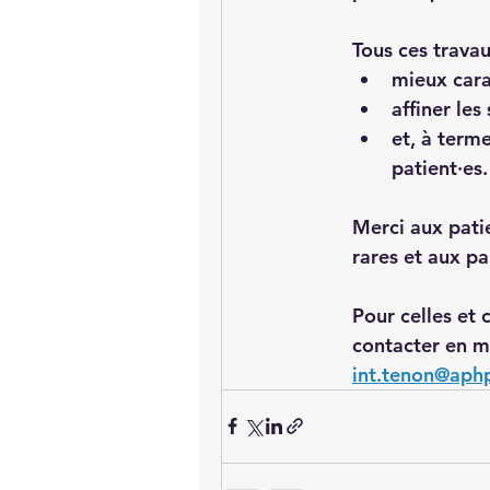
Tous ces trava
mieux cara
affiner les
et, à term
patient·es.
Merci aux patie
rares et aux p
Pour celles et 
contacter en m
int.tenon@aphp