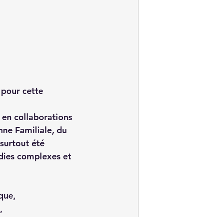
 pour cette 
 en collaborations 
nne Familiale
, du 
 surtout été 
ies complexes et 
ique
,
,