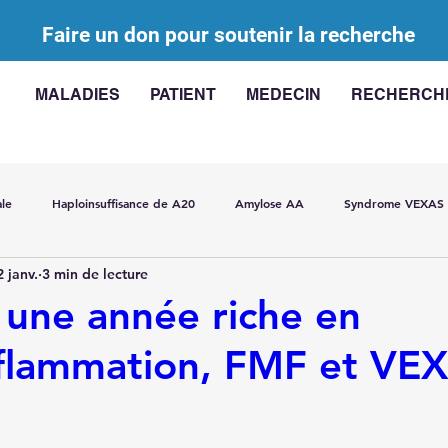
Faire un don pour soutenir la recherche
MALADIES
PATIENT
MEDECIN
RECHERCH
ale
Haploinsuffisance de A20
Amylose AA
Syndrome VEXAS
2 janv.
3 min de lecture
hallenge
Les actinopathies
USAID
Veille bibliographique su
 une année riche en
flammation, FMF et VE
ns somatiques dans les MAI
SITRAME
Traitement des MAI
Pé
hique
Maladie de Still