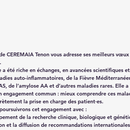
de 
CEREMAIA Tenon
 vous adresse ses meilleurs vœux
.
 a été riche en échanges, en avancées scientifiques et
adies auto-inflammatoires
, de la 
Fièvre Méditerranée
AS
, de l’
amylose AA
 et d’autres maladies rares. Elle a
n engagement commun : 
mieux comprendre ces malad
rètement la prise en charge des patient·es
.
poursuivrons cet engagement avec :
pement de la 
recherche clinique, biologique et génét
on et la diffusion de 
recommandations internationales