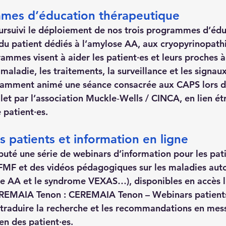
mes d’éducation thérapeutique
rsuivi le déploiement de nos trois programmes d’édu
du patient dédiés à l’amylose AA, aux cryopyrinopathie
ammes visent à aider les patient·es et leurs proches 
aladie, les traitements, la surveillance et les signaux
tamment animé une séance consacrée aux CAPS lors 
llet par l’association Muckle‑Wells / CINCA, en lien étr
 patient·es.
 patients et information en ligne
té une série de webinars d’information pour les patie
 FMF et des vidéos pédagogiques sur les maladies aut
se AA et le syndrome VEXAS…), disponibles en accès li
REMAIA Tenon : CEREMAIA Tenon – Webinars patients
traduire la recherche et les recommandations en mes
en des patient·es.