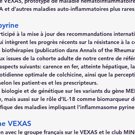
e VEXAS, prototype de maladie hématoinflammatoire
A et d’autres maladies auto‑inflammatoires plus rares
pyrine
ticipé à la mise à jour des recommandations internat
intègrent les progrès récents sur la résistance à la co
es biothérapies (publication dans Annals of the Rheuma
ux issues de la cohorte adulte de notre centre de réfé
aspects suivants: carence en fer, atteinte hépatique, l
otidienne optimale de colchicine, ainsi que la percept
selon les patient·es et les prescripteurs.
 biologie et de génétique sur les variants du gène ME
ne, mais aussi sur le rôle d’IL‑18 comme biomarqueur 
ifique des maladies impliquant l’inflammasome pyrine
me VEXAS
on avec le groupe français sur le VEXAS et le club 