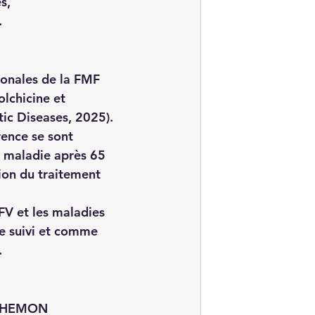
s,
.
ionales de la FMF 
lchicine et 
tic Diseases, 2025).
rence se sont 
a maladie après 65 
ion du traitement 
FV et les maladies 
de suivi et comme 
.
MINHEMON