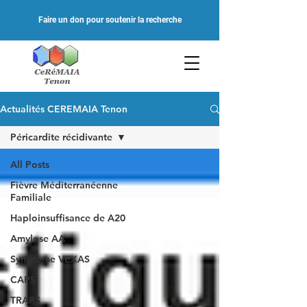
Faire un don pour soutenir la recherche
Actualités CEREMAIA Tenon
Péricardite récidivante
All Posts
Fièvre Méditerranéenne
Familiale
Haploinsuffisance de A20
Amylose AA
Syndrome VEXAS
CAPS
TRAPS