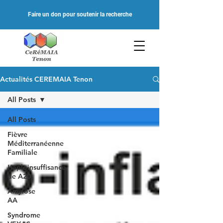
Faire un don pour soutenir la recherche
Actualités CEREMAIA Tenon
All Posts
All Posts
Fièvre
Méditerranéenne
Familiale
Haploinsuffisance
de A20
Amylose
AA
Syndrome