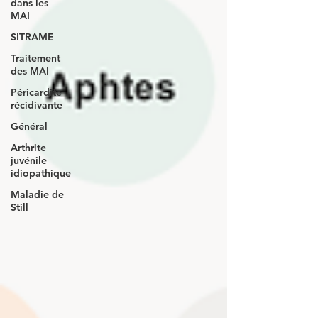
dans les
MAI
SITRAME
Traitement
des MAI
Péricardite
récidivante
Général
Arthrite
juvénile
idiopathique
Maladie de
Still