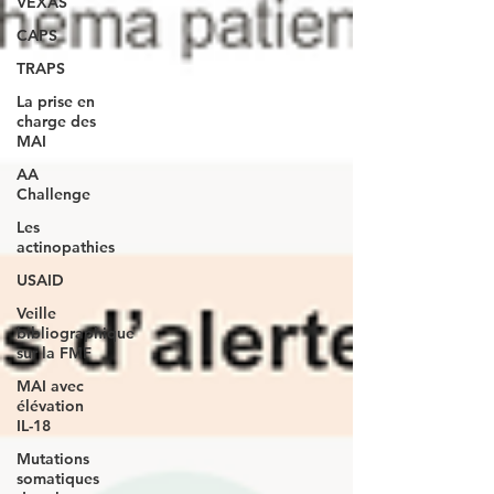
VEXAS
CAPS
TRAPS
La prise en
charge des
MAI
AA
Challenge
Les
actinopathies
USAID
Veille
bibliographique
sur la FMF
MAI avec
élévation
IL-18
Mutations
somatiques