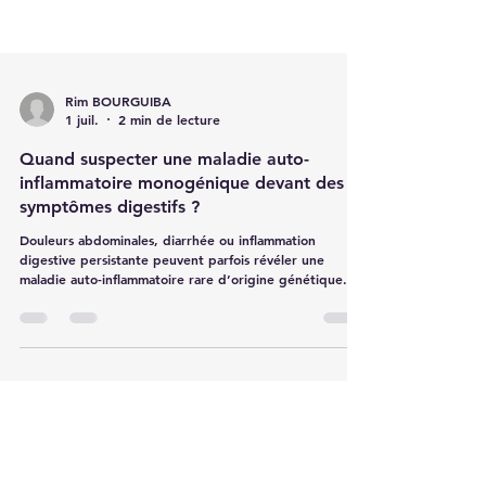
Rim BOURGUIBA
1 juil.
2 min de lecture
Quand suspecter une maladie auto-
inflammatoire monogénique devant des
symptômes digestifs ?
Douleurs abdominales, diarrhée ou inflammation
digestive persistante peuvent parfois révéler une
maladie auto-inflammatoire rare d’origine génétique.
Cet article explique quand y penser, quels signes
doivent alerter et comment orienter le diagnostic.