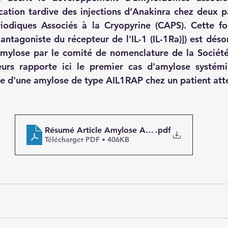
ion tardive des injections d’Anakinra chez deux pat
odiques Associés à la Cryopyrine (CAPS). Cette fo
antagoniste du récepteur de l'IL-1 (IL-1Ra)]) est déso
ylose par le comité de nomenclature de la Société 
urs rapporte ici le premier cas d'amylose systémiq
e d'une amylose de type AIL1RAP chez un patient atte
Résumé Article Amylose AA Anakinra
.pdf
Télécharger PDF • 406KB