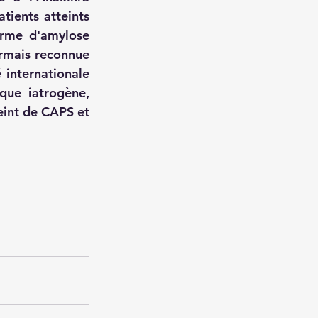
ients atteints 
rme d'amylose 
rmais reconnue 
internationale 
ue iatrogène, 
int de CAPS et 