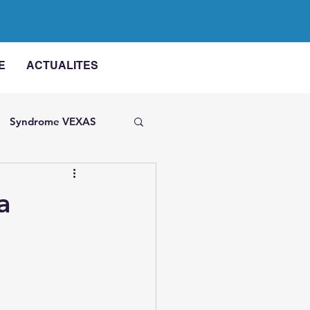
E
ACTUALITES
Syndrome VEXAS
USAID
a
s les MAI
SITRAME
ue
Maladie de Still