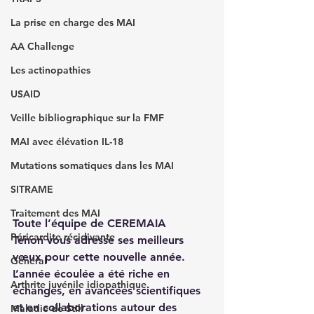
La prise en charge des MAI
AA Challenge
Les actinopathies
USAID
Veille bibliographique sur la FMF
MAI avec élévation IL-18
Mutations somatiques dans les MAI
SITRAME
Traitement des MAI
Toute l’équipe de 
CEREMAIA 
Péricardite récidivante
Tenon
 vous adresse ses meilleurs 
vœux pour cette nouvelle année.
Général
L’année écoulée a été riche en 
Arthrite juvénile idiopathique
échanges, en avancées scientifiques 
et en collaborations autour des 
Maladie de Still