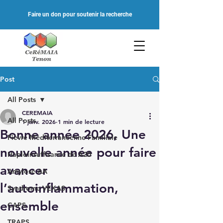
Faire un don pour soutenir la recherche
Post
All Posts
CEREMAIA
All Posts
1 janv. 2026
1 min de lecture
Bonne année 2026, Une
Fièvre Méditerranéenne Familiale
nouvelle année pour faire
Haploinsuffisance de A20
avancer
Amylose AA
l’autoinflammation,
Syndrome VEXAS
ensemble
CAPS
TRAPS