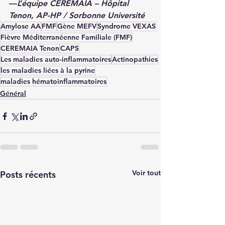
—
L’équipe CEREMAIA – Hôpital 
Tenon, AP-HP / Sorbonne Université
Amylose AA
FMF
Gène MEFV
Syndrome VEXAS
Fièvre Méditerranéenne Familiale (FMF)
CEREMAIA Tenon
CAPS
Les maladies auto-inflammatoires
Actinopathies
les maladies liées à la pyrine
maladies hématoinflammatoires
Général
Voir tout
Posts récents