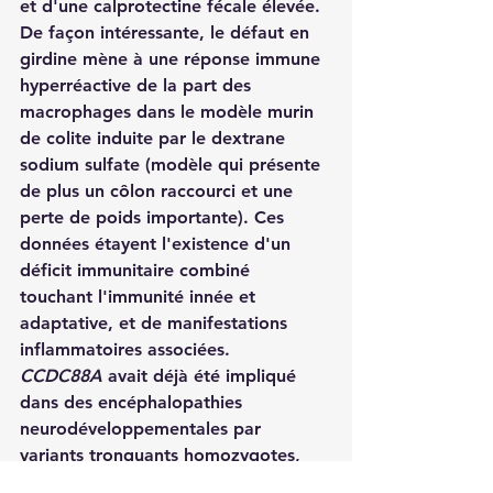
et d'une calprotectine fécale élevée. 
De façon intéressante, le défaut en 
girdine mène à une réponse immune 
hyperréactive de la part des 
macrophages dans le modèle murin 
de colite induite par le dextrane 
sodium sulfate (modèle qui présente 
de plus un côlon raccourci et une 
perte de poids importante). Ces 
données étayent l'existence d'un 
déficit immunitaire combiné 
touchant l'immunité innée et 
adaptative, et de manifestations 
inflammatoires associées.
CCDC88A
 avait déjà été impliqué 
dans des encéphalopathies 
neurodéveloppementales par 
variants tronquants homozygotes, 
mais il s'agit ici de la première fois 