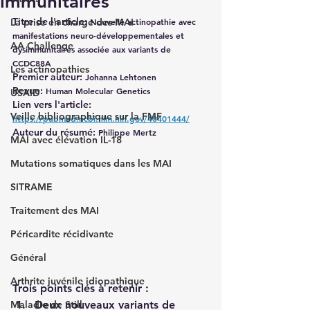
immunitaires
Titre de l'article: 
La prise en charge des MAI
Nouvelle actinopathie avec 
manifestations neuro-développementales et 
AA Challenge
dysimmunitaires associée aux variants de 
CCDC88A
Les actinopathies
Premier auteur: 
Johanna Lehtonen
Revue: 
Human Molecular Genetics
USAID
Lien vers l'article:
Veille bibliographique sur la FMF
https://pubmed.ncbi.nlm.nih.gov/40401444/
Auteur du résumé: 
Philippe Mertz
MAI avec élévation IL-18
Mutations somatiques dans les MAI
SITRAME
Traitement des MAI
Péricardite récidivante
Général
Arthrite juvénile idiopathique
Trois points clés à retenir :
Deux nouveaux variants de 
Maladie de Still