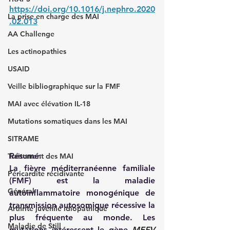
https://doi.org/10.1016/j.nephro.2020
La prise en charge des MAI
.02.013
AA Challenge
Les actinopathies
USAID
Veille bibliographique sur la FMF
MAI avec élévation IL-18
Mutations somatiques dans les MAI
SITRAME
Résumé:
Traitement des MAI
La fièvre méditerranéenne familiale 
Péricardite récidivante
(FMF) est la maladie 
Général
autoinflammatoire monogénique de 
transmission autosomique récessive la 
Arthrite juvénile idiopathique
plus fréquente au monde. Les 
Maladie de Still
mutations intéressent le gène
MEFV