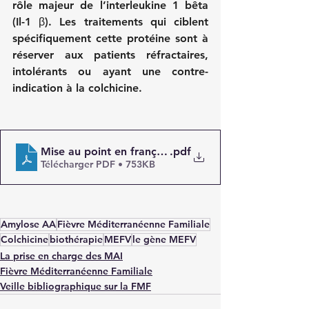
rôle majeur de l’interleukine 1 bêta 
(Il-1 β). Les traitements qui ciblent 
spécifiquement cette protéine sont à 
réserver aux patients réfractaires, 
intolérants ou ayant une contre-
indication à la colchicine.
Mise au point en français sur la FMF
.pdf
Télécharger PDF • 753KB
Amylose AA
Fièvre Méditerranéenne Familiale
Colchicine
biothérapie
MEFV
le gène MEFV
La prise en charge des MAI
Fièvre Méditerranéenne Familiale
Veille bibliographique sur la FMF