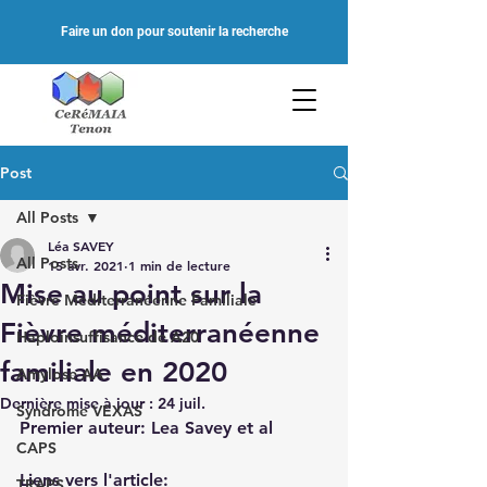
Faire un don pour soutenir la recherche
Post
All Posts
Léa SAVEY
All Posts
15 avr. 2021
1 min de lecture
Mise au point sur la
Fièvre Méditerranéenne Familiale
Fièvre méditerranéenne
Haploinsuffisance de A20
familiale en 2020
Amylose AA
Dernière mise à jour :
24 juil.
Syndrome VEXAS
Premier auteur: Lea Savey et al
CAPS
Liens vers l'article: 
TRAPS