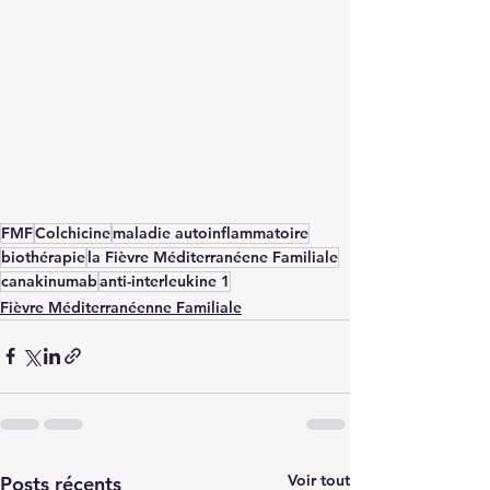
FMF
Colchicine
maladie autoinflammatoire
biothérapie
la Fièvre Méditerranéene Familiale
canakinumab
anti-interleukine 1
Fièvre Méditerranéenne Familiale
Voir tout
Posts récents