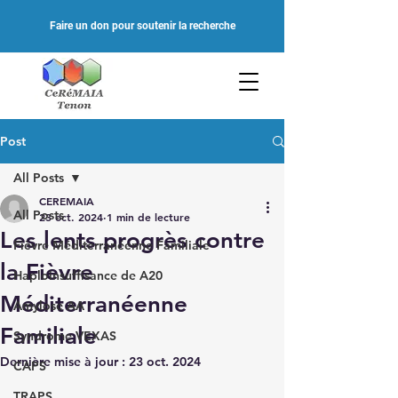
Faire un don pour soutenir la recherche
Post
All Posts
CEREMAIA
All Posts
23 oct. 2024
1 min de lecture
Les lents progrès contre
Fièvre Méditerranéenne Familiale
la Fièvre
Haploinsuffisance de A20
Méditerranéenne
Amylose AA
Familiale
Syndrome VEXAS
Dernière mise à jour :
23 oct. 2024
CAPS
TRAPS