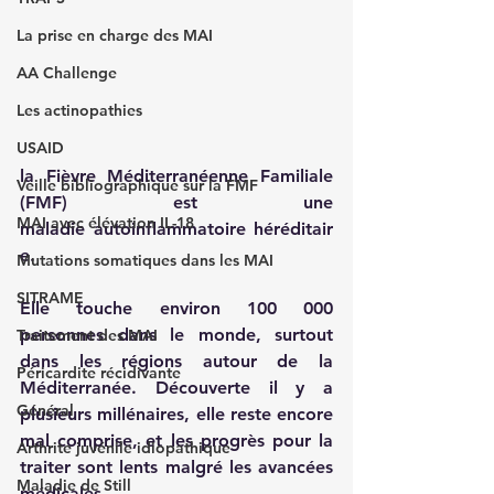
La prise en charge des MAI
AA Challenge
Les actinopathies
USAID
la Fièvre Méditerranéenne Familiale 
Veille bibliographique sur la FMF
(FMF) est une 
MAI avec élévation IL-18
maladie autoinflammatoire héréditair
e. 
Mutations somatiques dans les MAI
SITRAME
Elle touche environ 100 000 
personnes dans le monde, surtout 
Traitement des MAI
dans les régions autour de la 
Péricardite récidivante
Méditerranée. Découverte il y a 
Général
plusieurs millénaires, elle reste encore 
mal comprise, et les progrès pour la 
Arthrite juvénile idiopathique
traiter sont lents malgré les avancées 
Maladie de Still
médicales.