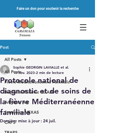
Faire un don pour soutenir la recherche
Post
All Posts
Sophie GEORGIN LAVIALLE et al.
All Posts
15 nov. 2023
2 min de lecture
Protocole national de
Fièvre Méditerranéenne Familiale
diagnostic et de soins de
Haploinsuffisance de A20
la fièvre Méditerranéenne
Amylose AA
familiale
Syndrome VEXAS
Dernière mise à jour :
24 juil.
CAPS
TRAPS