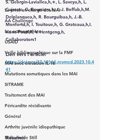
S. Georgin-Laviallea,h,∗, L. Saveya,h, L. 
Cuissetc, G. Boursiere,h, J.-J. Boffab,h,M. 
La prise en charge des MAI
Delplanquea,h, R. Bourguibaa,h, J.-B. 
AA Challenge
Monfortd,h, I. Touitoue,h, G. Grateaua,h,I. 
Les actinopathies
Kone-Pautf,h, V. Hentgeng,h, 
Collaborators1
USAID
Veille bibliographique sur la FMF
Lien vers l'article: 
https://doi.org/10.1016/j.revmed.2023.10.4
MAI avec élévation IL-18
41
Mutations somatiques dans les MAI
SITRAME
Traitement des MAI
Péricardite récidivante
Général
Arthrite juvénile idiopathique
Résumé: 
Maladie de Still