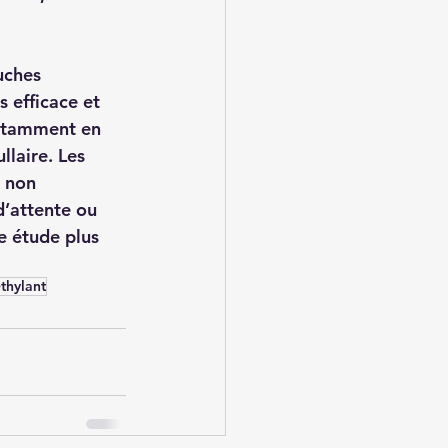
uches 
 efficace et 
notamment en 
laire. Les 
 non 
d’attente ou 
e étude plus 
thylant