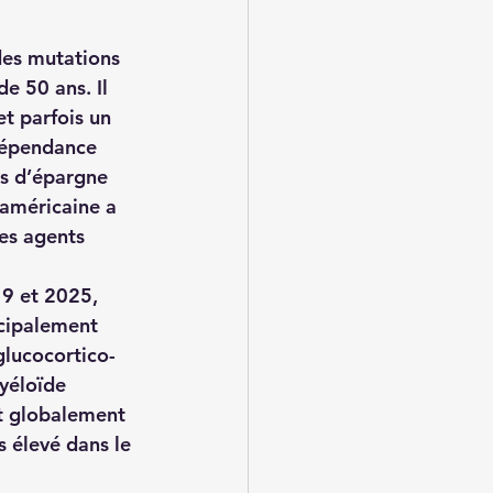
es mutations 
e 50 ans. Il 
t parfois un 
dépendance 
ts d’épargne 
 américaine a 
es agents 
19 et 2025, 
ncipalement 
glucocortico-
yéloïde 
nt globalement 
s élevé dans le 