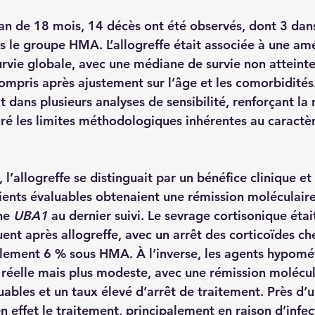
an de 18 mois, 14 décès ont été observés, dont 3 dan
s le groupe HMA. L’allogreffe était associée à une amé
survie globale, avec une médiane de survie non atteint
mpris après ajustement sur l’âge et les comorbidités.
it dans plusieurs analyses de sensibilité, renforçant la
ré les limites méthodologiques inhérentes au caractèr
, l’allogreffe se distinguait par un bénéfice clinique et
tients évaluables obtenaient une rémission moléculaire
ne 
UBA1
 au dernier suivi. Le sevrage cortisonique éta
ent après allogreffe, avec un arrêt des corticoïdes c
ulement 6 % sous HMA. À l’inverse, les agents hypomé
 réelle mais plus modeste, avec une rémission molécul
ables et un taux élevé d’arrêt de traitement. Près d’u
 effet le traitement, principalement en raison d’infec