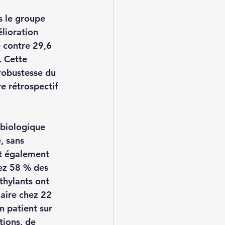
s le groupe 
lioration 
e contre 29,6 
 Cette 
 robustesse du 
e rétrospectif 
 biologique 
, sans 
it également 
hez 58 % des 
thylants ont 
aire chez 22 
n patient sur 
tions, de 