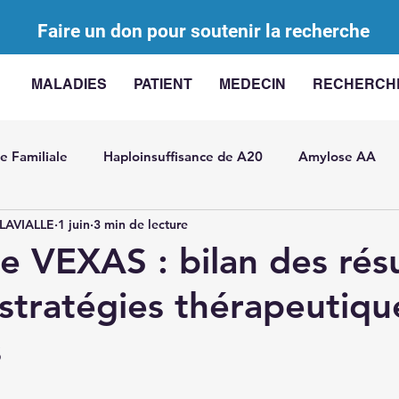
Faire un don pour soutenir la recherche
MALADIES
PATIENT
MEDECIN
RECHERCH
e Familiale
Haploinsuffisance de A20
Amylose AA
LAVIALLE
1 juin
3 min de lecture
 en charge des MAI
AA Challenge
Les actinopathies
 VEXAS : bilan des résu
stratégies thérapeutiqu
F
MAI avec élévation IL-18
Mutations somatiques dan
s
rdite récidivante
Général
Arthrite juvénile idiopathiq