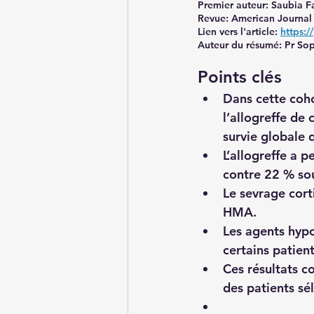
Premier auteur: Saubia F
Revue: American Journal
Lien vers l'article: 
https:
Auteur du résumé: Pr Sop
Points clés
Dans cette coh
l’allogreffe de
survie globale 
L’allogreffe a 
contre 22 % so
Le sevrage cort
HMA.
Les agents hypo
certains patient
Ces résultats c
des patients sé