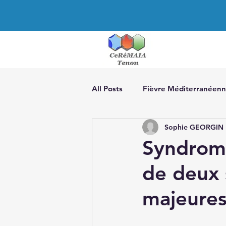
All Posts
Fièvre Méditerranéenn
Sophie GEORGIN 
CAPS
TRAPS
La prise
Syndrome
de deux 
Veille bibliographique sur la FM
majeure
Traitement des MAI
Périca