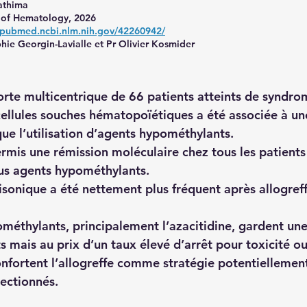
athima
 of Hematology, 2026
//pubmed.ncbi.nlm.nih.gov/42260942/
hie Georgin-Lavialle et Pr Olivier Kosmider
orte multicentrique de 66 patients atteints de syndr
 cellules souches hématopoïétiques a été associée à un
que l’utilisation d’agents hypométhylants.
permis une rémission moléculaire chez tous les patients
us agents hypométhylants.
isonique a été nettement plus fréquent après allogref
méthylants, principalement l’azacitidine, gardent une 
s mais au prix d’un taux élevé d’arrêt pour toxicité ou 
onfortent l’allogreffe comme stratégie potentiellement
lectionnés.