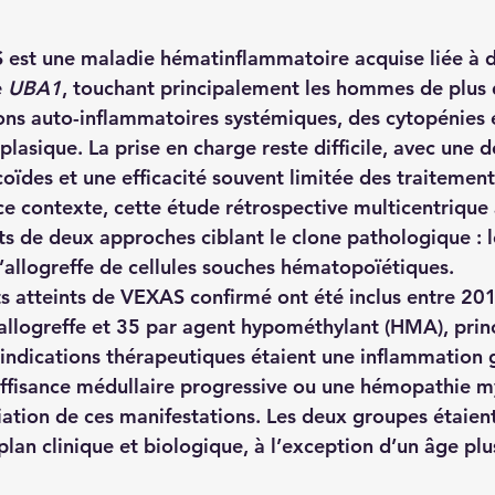
est une maladie hématinflammatoire acquise liée à d
 
UBA1
, touchant principalement les hommes de plus d
ons auto-inflammatoires systémiques, des cytopénies e
asique. La prise en charge reste difficile, avec une 
coïdes et une efficacité souvent limitée des traitemen
ce contexte, cette étude rétrospective multicentrique
ts de deux approches ciblant le clone pathologique : l
’allogreffe de cellules souches hématopoïétiques.
ts atteints de VEXAS confirmé ont été inclus entre 20
 allogreffe et 35 par agent hypométhylant (HMA), pri
s indications thérapeutiques étaient une inflammation 
suffisance médullaire progressive ou une hémopathie m
ciation de ces manifestations. Les deux groupes étaie
lan clinique et biologique, à l’exception d’un âge plu