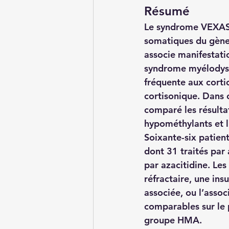
Résumé 
Le syndrome VEXAS 
somatiques du gène
associe manifestati
syndrome myélodyspl
fréquente aux corti
cortisonique. Dans 
comparé les résulta
hypométhylants et l
Soixante-six patien
dont 31 traités par
par azacitidine. Le
réfractaire, une in
associée, ou l’asso
comparables sur le p
groupe HMA.