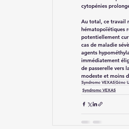
cytopénies prolongé
Au total, ce travail
hématopoïétiques re
potentiellement cur
cas de maladie sévè
agents hypométhylan
immédiatement éligi
de passerelle vers l
modeste et moins d
Syndrome VEXAS
Gène 
Syndrome VEXAS