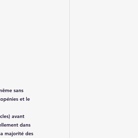
 même sans 
topénies et le 
cles) avant 
ellement 
dans 
la majorité des 