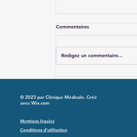
Commentaires
Rédigez un commentaire...
Recommandations de
l’American College of
Rheumatology pour le
diagnostic et la prise en
© 2023 par Clinique Médicale. Créé
charge du syndrome VEXAS
avec
Wix.com
Mentions légales
Conditions d’utilisation