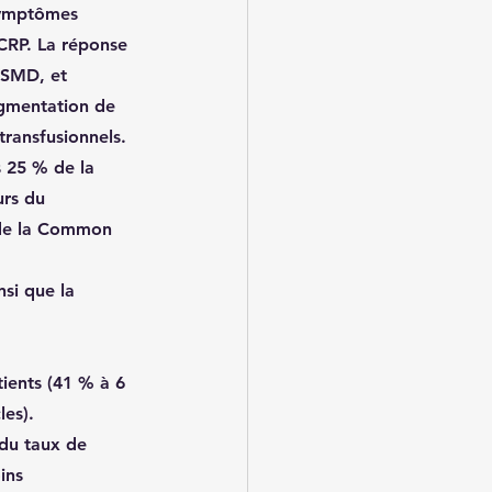
 symptômes 
CRP. La 
réponse 
 SMD, et 
ugmentation de 
ransfusionnels. 
s 25 % de la 
urs du 
s de la Common 
si que la 
.
tients (41 % à 6 
les).
du taux de 
ins 