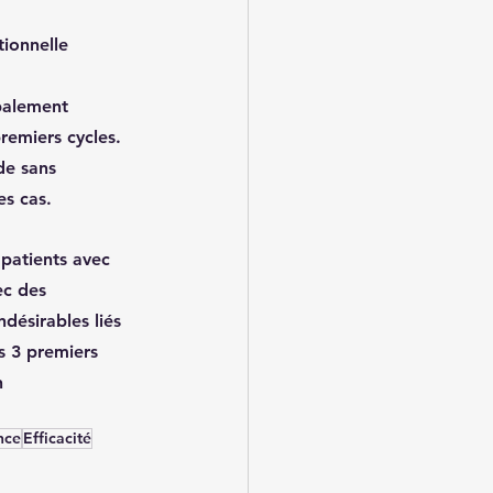
ionnelle 
palement 
remiers cycles.
de sans 
es cas.
 patients avec 
ec des 
ndésirables liés 
s 3 premiers 
n 
nce
Efficacité