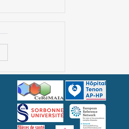
rome VEXAS : bilan des
ltats de deux stratégies
apeutiques majeures