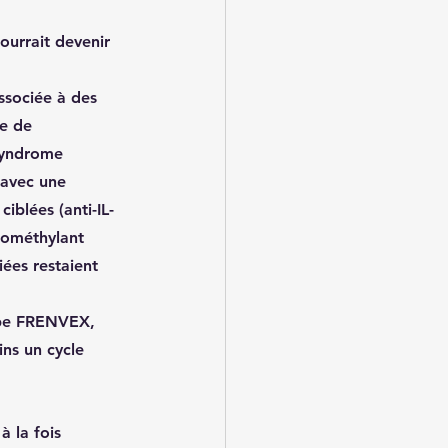
ourrait devenir 
ssociée à des 
re de 
syndrome 
 avec une 
iblées (anti-IL-
pométhylant 
ées restaient 
oupe FRENVEX, 
ns un cycle 
 la fois 