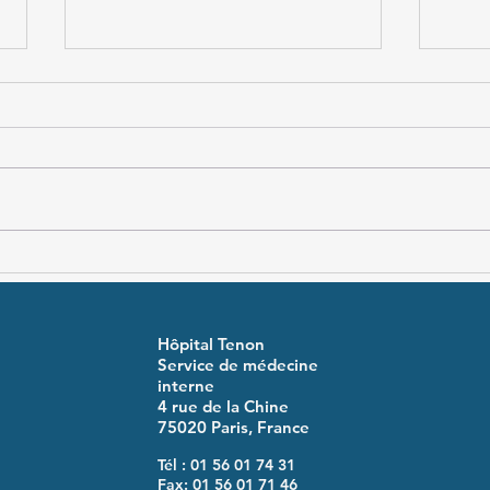
Syndrome VEXAS
Synd
résu
thér
Hôpital Tenon
Service de médecine
interne
4 rue de la Chine
75020 Paris, France
Tél : 01 56 01 74 31
Fax: 01 56 01 71 46