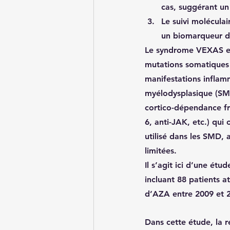
cas, suggérant un
Le suivi moléculai
un biomarqueur de
Le 
syndrome VEXAS
 
mutations somatiques
manifestations inflam
myélodysplasique (SMD
cortico-dépendance fr
6, anti-JAK, etc.) qui 
utilisé dans les SMD,
limitées.
Il s’agit ici d’une é
incluant 
88 patients
 a
d’AZA entre 2009 et 
Dans cette étude, la 
r