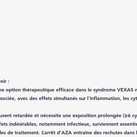
nir :
 une option thérapeutique efficace dans le syndrome VEXAS
sociée
, avec des effets simultanés sur l’inflammation, les cy
uvent retardée
 et nécessite une exposition prolongée (≥6 cy
fets indésirables
, notamment 
infectieux
, surviennent essenti
les de traitement
. L’arrêt d’AZA entraîne des rechutes dans 