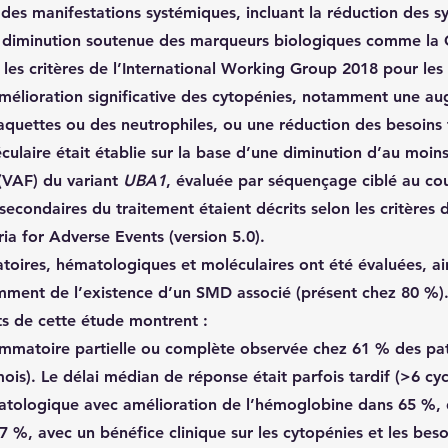
e des manifestations systémiques, incluant la réduction des
 diminution soutenue des marqueurs biologiques comme la 
t les critères de l’International Working Group 2018 pour les
mélioration significative des cytopénies, notamment une a
aquettes ou des neutrophiles, ou une réduction des besoins t
culaire
 était établie sur la base d’une diminution d’au moin
(VAF) du variant 
UBA1
, évaluée par séquençage ciblé au co
 secondaires
 du traitement étaient décrits selon les critère
ia for Adverse Events (version 5.0).
toires, hématologiques et moléculaires ont été évaluées, ain
ment de l’existence d’un SMD associé (présent chez 80 %)
ts de cette étude montrent :
mmatoire partielle ou complète
 observée chez 
61 %
 des pa
is). Le délai médian de réponse était parfois tardif (>6 cyc
atologique
 avec amélioration de l’hémoglobine dans 65 %, 
 %, avec un bénéfice clinique sur les cytopénies et les beso