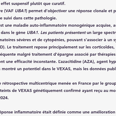
 
effet suspensif
 plutôt que curatif.
re (VAF 
UBA1
)
 permet d’objectiver une réponse clonale et p
 suivi dans cette pathologie.
est une maladie auto-inflammatoire monogénique acquise, a
 dans le gène 
UBA1. Les patients présentent
 un large spect
matoires sévères et de cytopénies, pouvant s’associer à un 
). Le traitement repose principalement sur les corticoïdes,
équente malgré traitement d’épargne associé par thérapies c
ont une efficacité inconstante. L’
azacitidine (AZA)
, agent hy
 a montré un potentiel dans le VEXAS, mais les données publi
tude rétrospective multicentrique menée en France par le gr
tteints de VEXAS génétiquement confirmé ayant reçu au moi
2024.
éponse inflammatoire
 était définie comme une amélioration à