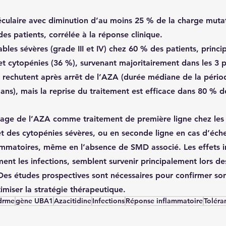
culaire
 avec diminution d’au moins 25 % de la charge mutat
des patients, corrélée à la réponse clinique.
ables sévères (grade III et IV)
 chez 60 % des patients, princi
et cytopénies (36 %), 
survenant majoritairement dans les 3 p
 
rechutent
 après arrêt de l’AZA (durée médiane de la pério
ans), mais la reprise du traitement est efficace dans 80 % d
’usage de l’AZA comme 
traitement de première ligne
 chez les
 des cytopénies sévères, ou 
en seconde ligne
 en cas d’éch
ammatoires, 
même en l’absence de SMD associé
. 
Les effets i
ent les 
infections
, semblent survenir principalement 
lors de
 Des études prospectives sont nécessaires pour confirmer so
miser la stratégie thérapeutique.
drme
gène UBA1
Azacitidine
Infections
Réponse inflammatoire
Toléra