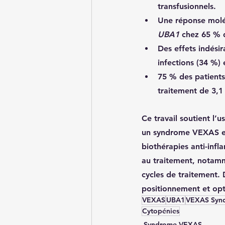
transfusionnels.
Une réponse molé
UBA1
 chez 
65 %
 
Des
effets indésir
infections (34 %) 
75 % des patients
traitement de 3,1 
Ce travail soutient l
un syndrome VEXAS et
biothérapies anti-infl
au traitement
, notamm
cycles de traitement
.
positionnement et opti
VEXAS
UBA1
VEXAS Syn
Cytopénies
Syndrome VEXAS