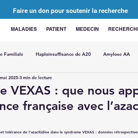
Faire un don pour soutenir la recherche
MALADIES
PATIENT
MEDECIN
RECHERCH
e Familiale
Haploinsuffisance de A20
Amylose AA
 mai 2025
3 min de lecture
 en charge des MAI
AA Challenge
Les actinopathies
e VEXAS : que nous ap
nce française avec l’azac
F
MAI avec élévation IL-18
Mutations somatiques dan
rdite récidivante
Général
Arthrite juvénile idiopathiq
é et tolérance de l’azacitidine dans le syndrome VEXAS : données rétrospective