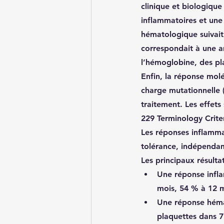
clinique et biologiqu
inflammatoires et une
hématologique
 suivai
correspondait à une a
l’hémoglobine, des pl
Enfin, la 
réponse molé
charge mutationnelle 
traitement. Les 
effets
229 Terminology Criter
Les réponses inflamma
tolérance, indépendam
Les principaux résulta
Une réponse infla
mois, 54 % à 12 mo
Une réponse hém
plaquettes dans 77