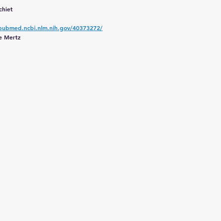
chiet
/pubmed.ncbi.nlm.nih.gov/40373272/
pe Mertz