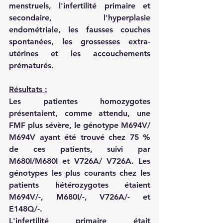
menstruels, l'infertilité primaire et 
secondaire, l'hyperplasie 
endométriale, les fausses couches 
spontanées, les grossesses extra-
utérines et les accouchements 
prématurés.
Résultats :
Les patientes homozygotes 
présentaient, comme attendu, une 
FMF plus sévère, le génotype M694V/ 
M694V ayant été trouvé chez 75 % 
de ces patients, suivi par 
M680I/M680I et V726A/ V726A. Les 
génotypes les plus courants chez les 
patients hétérozygotes étaient 
M694V/-, M680I/-, V726A/- et 
E148Q/-. 
L'infertilité primaire était 