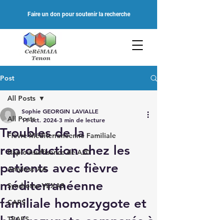
Faire un don pour soutenir la recherche
Post
All Posts
Sophie GEORGIN LAVIALLE
All Posts
11 oct. 2024
3 min de lecture
Troubles de la
Fièvre Méditerranéenne Familiale
reproduction chez les
Haploinsuffisance de A20
patients avec fièvre
Amylose AA
méditerranéenne
Syndrome VEXAS
familiale homozygote et
CAPS
TRAPS