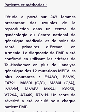
Patients et méthodes :
L’étude a porté sur 249 femmes 
présentant des troubles de la 
reproduction dans un centre de 
gynécologie du Centre national de 
génétique médicale et de soins de 
santé primaires d'Erevan, en 
Arménie. Le diagnostic de FMF a été 
confirmé en utilisant les critères de 
Tel-Hashomer en plus de l'analyse 
génétique des 12 mutations MEFV les 
plus courantes : E148Q, P369S, 
F479L, M680I (G/C), M680I (G/A), 
I692del, M694V, M694I, K695R, 
V726A, A744S, R761H. Un score de 
sévérité a été calculé pour chaque 
patient FMF. 