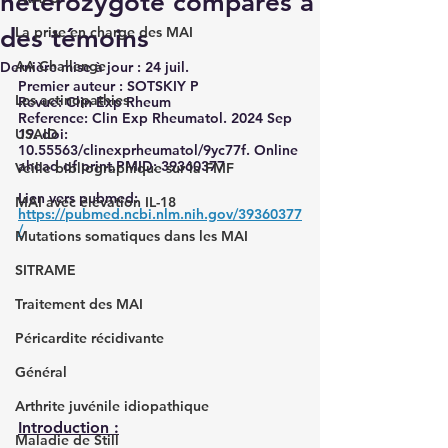
hétérozygote comparés à
des témoins
La prise en charge des MAI
AA Challenge
Dernière mise à jour :
24 juil.
Premier auteur : SOTSKIY P
Les actinopathies
Revue: Clin Exp Rheum
Reference: Clin Exp Rheumatol. 2024 Sep 
USAID
19. doi: 
10.55563/clinexprheumatol/9yc77f. Online 
ahead of print.PMID: 39360377 
Veille bibliographique sur la FMF
Lien vers pubmed: 
MAI avec élévation IL-18
https://pubmed.ncbi.nlm.nih.gov/39360377
/
Mutations somatiques dans les MAI
SITRAME
Traitement des MAI
Péricardite récidivante
Général
Arthrite juvénile idiopathique
Introduction :
Maladie de Still