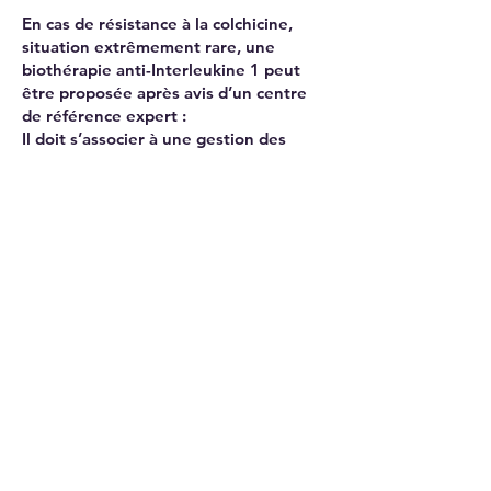
En cas de résistance à la colchicine,
situation extrêmement rare, une
biothérapie anti-Interleukine 1 peut
être proposée après avis d’un centre
de référence expert :
Il doit s’associer à une gestion des
facteurs favorisant les crises
notamment gestion du stress, pratique
d’une activité physique douce
régulière…
Questions fréquemment posées
1. Qu’est-ce que la fièvre
Méditerranéenne familiale (FMF) ?
Anciennement appelée maladie 
périodique, c’est une maladie 