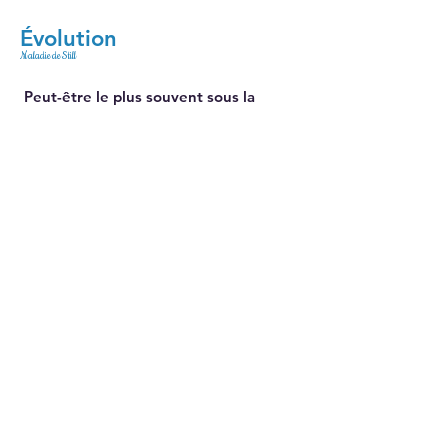
Évolution
Maladie de Still
Peut-être le plus souvent sous la
forme d’une poussée unique ; ou
sinon d’une évolution chronique avec
prédominance de fièvre ou encore
d’atteinte articulaire, pouvant
entrainer la destruction
d’articulations).