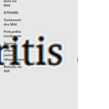
dans les
MAI
SITRAME
Traitement
des MAI
Péricardite
récidivante
Général
Arthrite
juvénile
idiopathique
Maladie de
Still