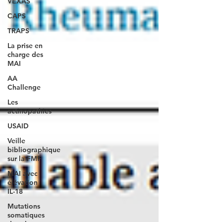
VEXAS
CAPS
TRAPS
La prise en
charge des
MAI
AA
Challenge
Les
actinopathies
USAID
Veille
bibliographique
sur la FMF
MAI avec
élévation
IL-18
Mutations
somatiques