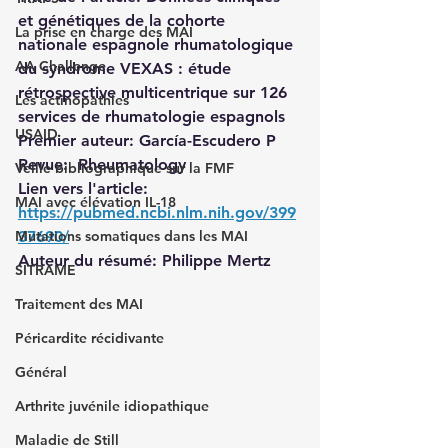
et génétiques de la cohorte 
La prise en charge des MAI
nationale espagnole rhumatologique 
AA Challenge
du syndrome VEXAS : étude 
rétrospective multicentrique sur 126 
Les actinopathies
services de rhumatologie espagnols
USAID
Premier auteur: 
García-Escudero P
Revue:  Rheumatology
Veille bibliographique sur la FMF
Lien vers l'article: 
MAI avec élévation IL-18
https://pubmed.ncbi.nlm.nih.gov/399
Mutations somatiques dans les MAI
37690/
Auteur du résumé: 
Philippe Mertz
SITRAME
Traitement des MAI
Péricardite récidivante
Général
Arthrite juvénile idiopathique
Maladie de Still