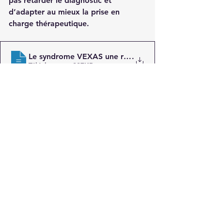
pas retarder le diagnostic et 
d’adapter au mieux la prise en 
charge thérapeutique.
Le syndrome VEXAS une recherche nati
.
Télécharger • 997KB
VEXAS
Syndrome Vexas
Inhibiteurs de JAK
Cohorte espagnole
Inhibiteurs d’IL-6
Atteinte rénale
UBA1 M41V
Thromboembolie
UBA1 M41T
Rhumatologie
Syndrome VEXAS
Voir tout