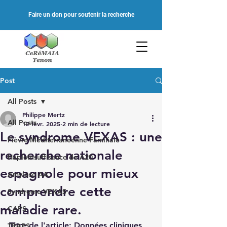
Faire un don pour soutenir la recherche
Post
All Posts
Philippe Mertz
All Posts
12 févr. 2025
2 min de lecture
Le syndrome VEXAS : une
Fièvre Méditerranéenne Familiale
recherche nationale
Haploinsuffisance de A20
espagnole pour mieux
Amylose AA
comprendre cette
Syndrome VEXAS
maladie rare.
CAPS
Titre de l'article: 
Données cliniques 
TRAPS