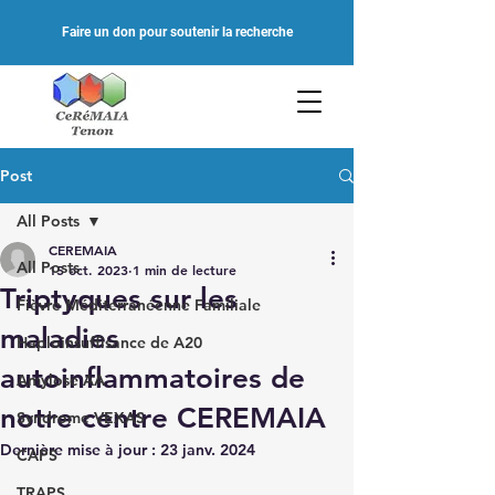
Faire un don pour soutenir la recherche
Post
All Posts
CEREMAIA
All Posts
15 oct. 2023
1 min de lecture
Triptyques sur les
Fièvre Méditerranéenne Familiale
maladies
Haploinsuffisance de A20
autoinflammatoires de
Amylose AA
notre centre CEREMAIA
Syndrome VEXAS
Dernière mise à jour :
23 janv. 2024
CAPS
TRAPS