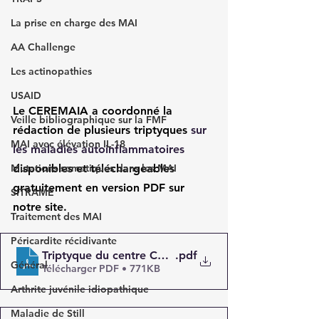
La prise en charge des MAI
AA Challenge
Les actinopathies
USAID
Le CEREMAIA a coordonné la 
Veille bibliographique sur la FMF
rédaction de plusieurs triptyques
 sur 
MAI avec élévation IL-18
les maladies autoinflammatoires
Mutations somatiques dans les MAI
disponibles et téléchargeables 
gratuitement en version PDF sur 
SITRAME
notre site.
Traitement des MAI
Péricardite récidivante
Triptyque du centre CEREMAIA Tenon
.pdf
Général
Télécharger PDF • 771KB
Arthrite juvénile idiopathique
Maladie de Still